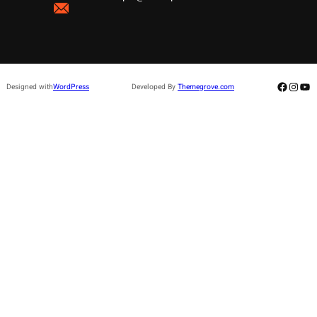
Facebo
Insta
Yo
Designed with
WordPress
Developed By
Themegrove.com