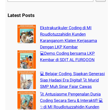
e
a
r
Latest Posts
c
h
Ekstrakurikuler Coding di MI
Roudlotuzzahidin Kunden
Karanganom Klaten Kerjasama
Dengan LKP Kembar
💻Demo Coding bersama LKP
Kembar di SDIT AL FURQOON
💻 Belajar Coding, Siapkan Generasi
Siap Hadapi Era Digital! 🚀 Murid
SMP Muh Sinar Fajar Cawas
🚀 Antusiasme Pengenalan Dunia
Coding Secara Seru & Interaktif! 💻
✨di MI Roudlotuzzahidin Kunden