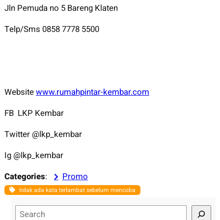
Jln Pemuda no 5 Bareng Klaten
Telp/Sms 0858 7778 5500
Website
www.rumahpintar-kembar.com
FB LKP Kembar
Twitter @lkp_kembar
Ig @lkp_kembar
Categories
:
Promo
tidak ada kata terlambat sebelum mencoba
S