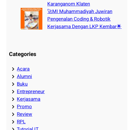
Karanganom Klaten
🚀MI Muhammadiyah Juwiran
Pengenalan Coding & Robotik
Kerjasama Dengan LKP Kembar🌟
Categories
Acara
Alumni
Buku
Entrepreneur
Kerjasama
Promo
Review
RPL
Tutorial IT