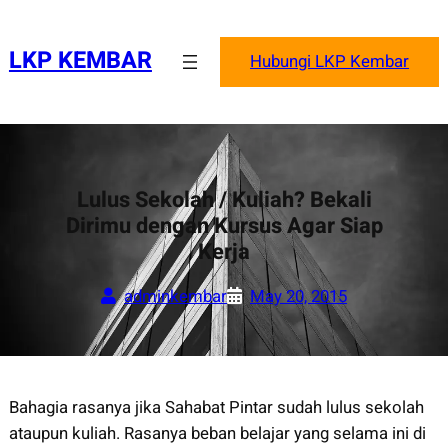
Skip
to
LKP KEMBAR
Hubungi LKP Kembar
content
Lulus Sekolah / Kuliah? Bekali
Dirimu dengan Kursus Agar Siap
Kerja
adminkembar
May 20, 2015
Bahagia rasanya jika Sahabat Pintar sudah lulus sekolah
ataupun kuliah. Rasanya beban belajar yang selama ini di