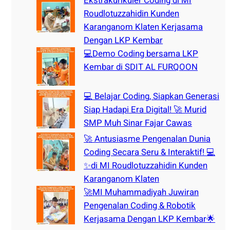
Ekstrakurikuler Coding di MI
Roudlotuzzahidin Kunden
Karanganom Klaten Kerjasama
Dengan LKP Kembar
💻Demo Coding bersama LKP
Kembar di SDIT AL FURQOON
💻 Belajar Coding, Siapkan Generasi
Siap Hadapi Era Digital! 🚀 Murid
SMP Muh Sinar Fajar Cawas
🚀 Antusiasme Pengenalan Dunia
Coding Secara Seru & Interaktif! 💻
✨di MI Roudlotuzzahidin Kunden
Karanganom Klaten
🚀MI Muhammadiyah Juwiran
Pengenalan Coding & Robotik
Kerjasama Dengan LKP Kembar🌟