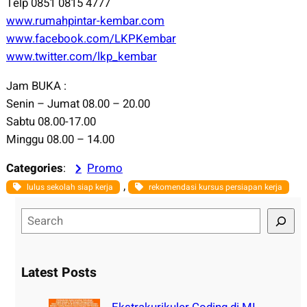
Telp 0851 0815 4777
www.rumahpintar-kembar.com
www.facebook.com/LKPKembar
www.twitter.com/lkp_kembar
Jam BUKA :
Senin – Jumat 08.00 – 20.00
Sabtu 08.00-17.00
Minggu 08.00 – 14.00
Categories
:
Promo
, 
lulus sekolah siap kerja
rekomendasi kursus persiapan kerja
S
e
a
r
Latest Posts
c
h