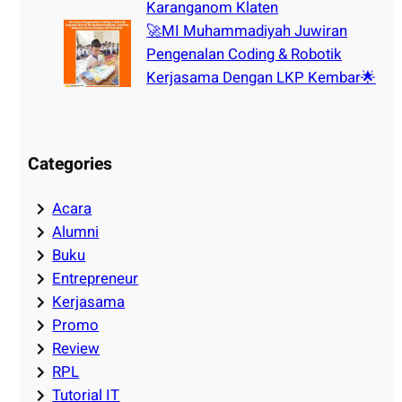
Karanganom Klaten
🚀MI Muhammadiyah Juwiran
Pengenalan Coding & Robotik
Kerjasama Dengan LKP Kembar🌟
Categories
Acara
Alumni
Buku
Entrepreneur
Kerjasama
Promo
Review
RPL
Tutorial IT