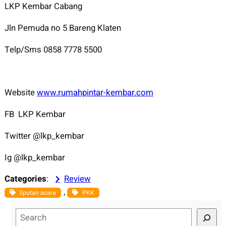
LKP Kembar Cabang
Jln Pemuda no 5 Bareng Klaten
Telp/Sms 0858 7778 5500
Website
www.rumahpintar-kembar.com
FB LKP Kembar
Twitter @lkp_kembar
Ig @lkp_kembar
Categories
:
Review
, 
liputan acara
PKK
S