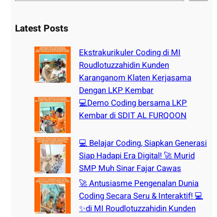
e
a
r
Latest Posts
c
h
Ekstrakurikuler Coding di MI
Roudlotuzzahidin Kunden
Karanganom Klaten Kerjasama
Dengan LKP Kembar
💻Demo Coding bersama LKP
Kembar di SDIT AL FURQOON
💻 Belajar Coding, Siapkan Generasi
Siap Hadapi Era Digital! 🚀 Murid
SMP Muh Sinar Fajar Cawas
🚀 Antusiasme Pengenalan Dunia
Coding Secara Seru & Interaktif! 💻
✨di MI Roudlotuzzahidin Kunden