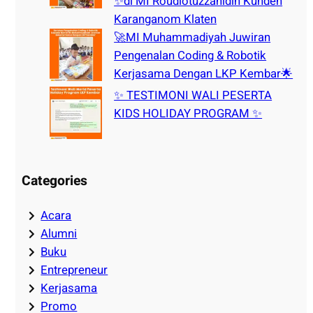
✨di MI Roudlotuzzahidin Kunden
Karanganom Klaten
🚀MI Muhammadiyah Juwiran
Pengenalan Coding & Robotik
Kerjasama Dengan LKP Kembar🌟
✨ TESTIMONI WALI PESERTA
KIDS HOLIDAY PROGRAM ✨
Categories
Acara
Alumni
Buku
Entrepreneur
Kerjasama
Promo