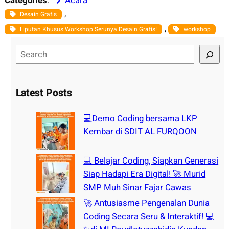
Categories
:
Acara
, 
Desain Grafis
, 
Liputan Khusus Workshop Serunya Desain Grafis!
workshop
S
e
a
r
Latest Posts
c
h
💻Demo Coding bersama LKP
Kembar di SDIT AL FURQOON
💻 Belajar Coding, Siapkan Generasi
Siap Hadapi Era Digital! 🚀 Murid
SMP Muh Sinar Fajar Cawas
🚀 Antusiasme Pengenalan Dunia
Coding Secara Seru & Interaktif! 💻