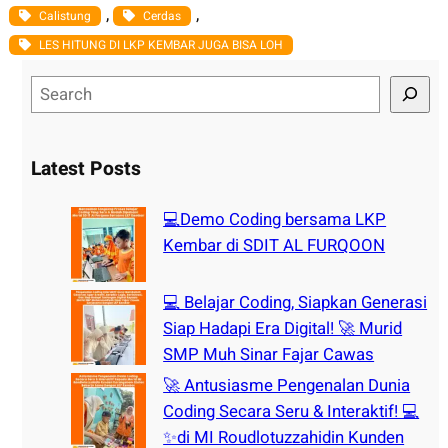
, 
, 
Calistung
Cerdas
LES HITUNG DI LKP KEMBAR JUGA BISA LOH
S
e
a
r
Latest Posts
c
h
💻Demo Coding bersama LKP
Kembar di SDIT AL FURQOON
💻 Belajar Coding, Siapkan Generasi
Siap Hadapi Era Digital! 🚀 Murid
SMP Muh Sinar Fajar Cawas
🚀 Antusiasme Pengenalan Dunia
Coding Secara Seru & Interaktif! 💻
✨di MI Roudlotuzzahidin Kunden