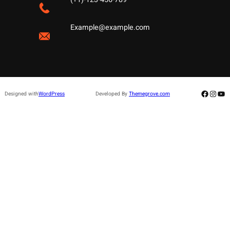
Example@example.com
Facebo
Insta
Yo
Designed with
WordPress
Developed By
Themegrove.com