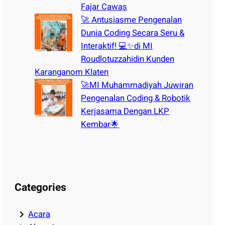
Fajar Cawas
🚀 Antusiasme Pengenalan
Dunia Coding Secara Seru &
Interaktif! 💻✨di MI
Roudlotuzzahidin Kunden
Karanganom Klaten
🚀MI Muhammadiyah Juwiran
Pengenalan Coding & Robotik
Kerjasama Dengan LKP
Kembar🌟
Categories
Acara