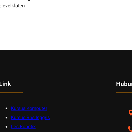
elevelklaten
Link
Hubu
Kursus Komputer
Kursus Bhs Inggris
Les Robotik