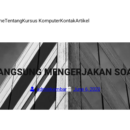
me
Tentang
Kursus Komputer
Kontak
Artikel
ANGSUNG MENGERJAKAN SO
adminkembar
June 6, 2020