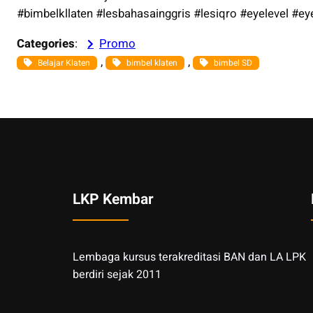
#bimbelkllaten #lesbahasainggris #lesiqro #eyelevel #ey
Categories
:
Promo
, 
, 
Belajar Klaten
bimbel klaten
bimbel SD
LKP Kembar
Lembaga kursus terakreditasi BAN dan LA LPK
berdiri sejak 2011