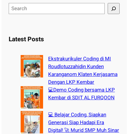
S
e
a
r
c
Latest Posts
h
Ekstrakurikuler Coding di MI
Roudlotuzzahidin Kunden
Karanganom Klaten Kerjasama
Dengan LKP Kembar
💻Demo Coding bersama LKP
Kembar di SDIT AL FURQOON
💻 Belajar Coding, Siapkan
Generasi Siap Hadapi Era
Digital! 🚀 Murid SMP Muh Sinar