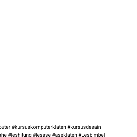
puter #kursuskomputerklaten #kursusdesain
ahe #leshitung #lesase #aseklaten #Lesbimbel