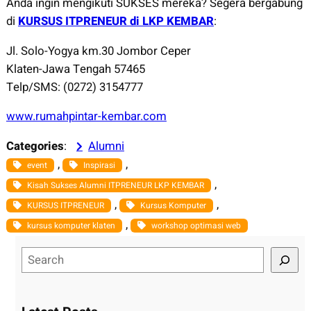
Anda ingin mengikuti SUKSES mereka? Segera bergabung
di
KURSUS ITPRENEUR di LKP KEMBAR
:
Jl. Solo-Yogya km.30 Jombor Ceper
Klaten-Jawa Tengah 57465
Telp/SMS: (0272) 3154777
www.rumahpintar-kembar.com
Categories
:
Alumni
, 
, 
event
Inspirasi
, 
Kisah Sukses Alumni ITPRENEUR LKP KEMBAR
, 
, 
KURSUS ITPRENEUR
Kursus Komputer
, 
kursus komputer klaten
workshop optimasi web
S
e
a
r