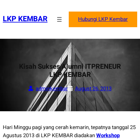
Skip
to
LKP KEMBAR
Hubungi LKP Kembar
content
Kisah Sukses Alumni ITPRENEUR
LKP KEMBAR
adminkembar
August 26, 2013
Hari Minggu pagi yang cerah kemarin, tepatnya tanggal 25
Agustus 2013 di LKP KEMBAR diadakan
Workshop