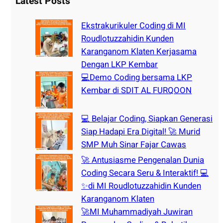
Latest Posts
c
h
Ekstrakurikuler Coding di MI
Roudlotuzzahidin Kunden
Karanganom Klaten Kerjasama
Dengan LKP Kembar
💻Demo Coding bersama LKP
Kembar di SDIT AL FURQOON
💻 Belajar Coding, Siapkan Generasi
Siap Hadapi Era Digital! 🚀 Murid
SMP Muh Sinar Fajar Cawas
🚀 Antusiasme Pengenalan Dunia
Coding Secara Seru & Interaktif! 💻
✨di MI Roudlotuzzahidin Kunden
Karanganom Klaten
🚀MI Muhammadiyah Juwiran