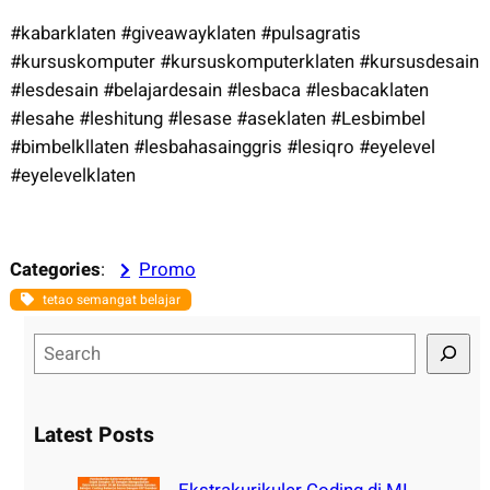
#kabarklaten #giveawayklaten #pulsagratis
#kursuskomputer #kursuskomputerklaten #kursusdesain
#lesdesain #belajardesain #lesbaca #lesbacaklaten
#lesahe #leshitung #lesase #aseklaten #Lesbimbel
#bimbelkllaten #lesbahasainggris #lesiqro #eyelevel
#eyelevelklaten
Categories
:
Promo
tetao semangat belajar
S
e
a
r
Latest Posts
c
h