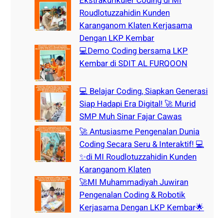
Ekstrakurikuler Coding di MI
Roudlotuzzahidin Kunden
Karanganom Klaten Kerjasama
Dengan LKP Kembar
💻Demo Coding bersama LKP
Kembar di SDIT AL FURQOON
💻 Belajar Coding, Siapkan Generasi
Siap Hadapi Era Digital! 🚀 Murid
SMP Muh Sinar Fajar Cawas
🚀 Antusiasme Pengenalan Dunia
Coding Secara Seru & Interaktif! 💻
✨di MI Roudlotuzzahidin Kunden
Karanganom Klaten
🚀MI Muhammadiyah Juwiran
Pengenalan Coding & Robotik
Kerjasama Dengan LKP Kembar🌟