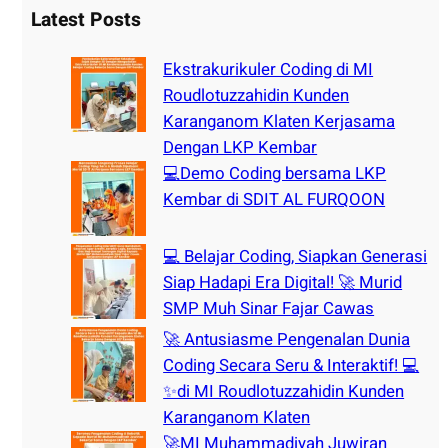
r
Latest Posts
c
h
Ekstrakurikuler Coding di MI
Roudlotuzzahidin Kunden
Karanganom Klaten Kerjasama
Dengan LKP Kembar
💻Demo Coding bersama LKP
Kembar di SDIT AL FURQOON
💻 Belajar Coding, Siapkan Generasi
Siap Hadapi Era Digital! 🚀 Murid
SMP Muh Sinar Fajar Cawas
🚀 Antusiasme Pengenalan Dunia
Coding Secara Seru & Interaktif! 💻
✨di MI Roudlotuzzahidin Kunden
Karanganom Klaten
🚀MI Muhammadiyah Juwiran