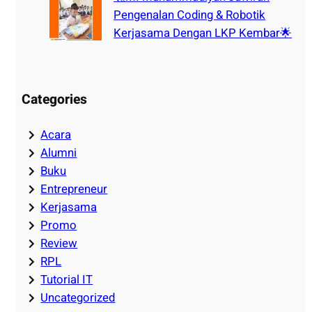
Pengenalan Coding & Robotik
Kerjasama Dengan LKP Kembar🌟
Categories
Acara
Alumni
Buku
Entrepreneur
Kerjasama
Promo
Review
RPL
Tutorial IT
Uncategorized