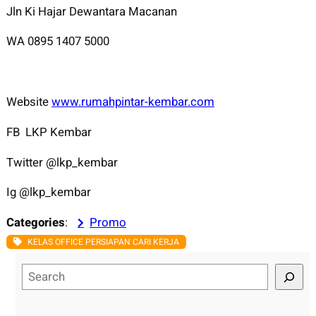
Jln Ki Hajar Dewantara Macanan
WA 0895 1407 5000
Website
www.rumahpintar-kembar.com
FB LKP Kembar
Twitter @lkp_kembar
Ig @lkp_kembar
Categories
:
Promo
KELAS OFFICE PERSIAPAN CARI KERJA
S
e
a