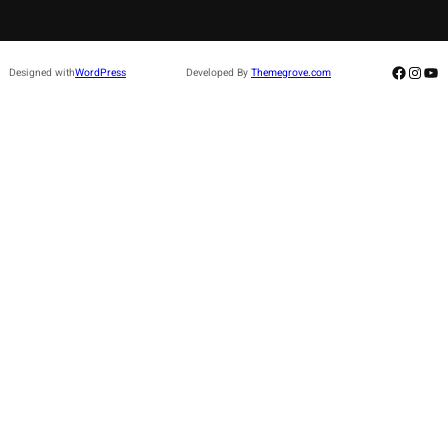
Facebo
Insta
Yo
Designed with
WordPress
Developed By
Themegrove.com