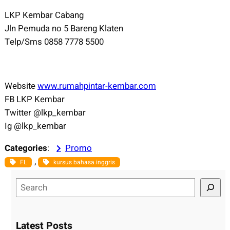
LKP Kembar Cabang
Jln Pemuda no 5 Bareng Klaten
Telp/Sms 0858 7778 5500
Website
www.rumahpintar-kembar.com
FB LKP Kembar
Twitter @lkp_kembar
Ig @lkp_kembar
Categories
:
Promo
, 
FL
kursus bahasa inggris
S
e
a
r
Latest Posts