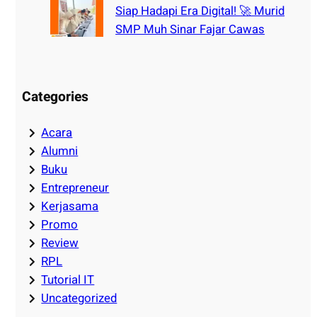
Siap Hadapi Era Digital! 🚀 Murid
SMP Muh Sinar Fajar Cawas
Categories
Acara
Alumni
Buku
Entrepreneur
Kerjasama
Promo
Review
RPL
Tutorial IT
Uncategorized