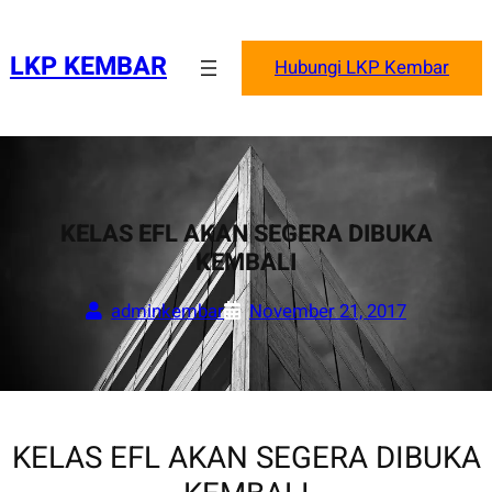
Skip
to
LKP KEMBAR
Hubungi LKP Kembar
content
KELAS EFL AKAN SEGERA DIBUKA
KEMBALI
adminkembar
November 21, 2017
KELAS EFL AKAN SEGERA DIBUKA