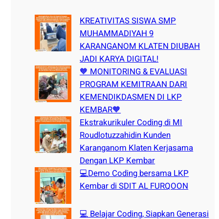
c
h
KREATIVITAS SISWA SMP
MUHAMMADIYAH 9
KARANGANOM KLATEN DIUBAH
JADI KARYA DIGITAL!
🧡 MONITORING & EVALUASI
PROGRAM KEMITRAAN DARI
KEMENDIKDASMEN DI LKP
KEMBAR🧡
Ekstrakurikuler Coding di MI
Roudlotuzzahidin Kunden
Karanganom Klaten Kerjasama
Dengan LKP Kembar
💻Demo Coding bersama LKP
Kembar di SDIT AL FURQOON
💻 Belajar Coding, Siapkan Generasi