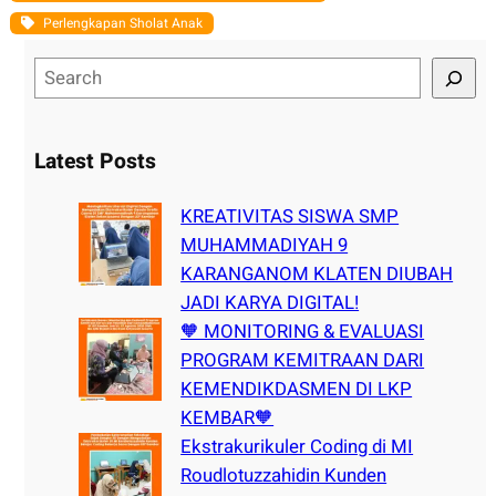
Perlengkapan Sholat Anak
S
e
a
r
Latest Posts
c
h
KREATIVITAS SISWA SMP
MUHAMMADIYAH 9
KARANGANOM KLATEN DIUBAH
JADI KARYA DIGITAL!
🧡 MONITORING & EVALUASI
PROGRAM KEMITRAAN DARI
KEMENDIKDASMEN DI LKP
KEMBAR🧡
Ekstrakurikuler Coding di MI
Roudlotuzzahidin Kunden