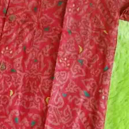
Karanganom Klaten Kerjasama
Dengan LKP Kembar
💻Demo Coding bersama LKP
Kembar di SDIT AL FURQOON
💻 Belajar Coding, Siapkan
Generasi Siap Hadapi Era
Digital! 🚀 Murid SMP Muh Sinar
Fajar Cawas
Categories
Acara
Alumni