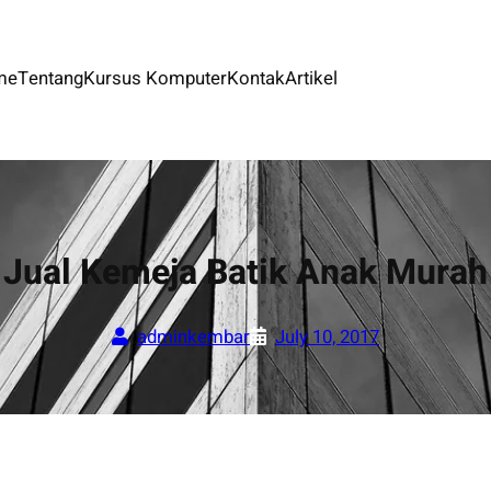
me
Tentang
Kursus Komputer
Kontak
Artikel
Jual Kemeja Batik Anak Murah
adminkembar
July 10, 2017