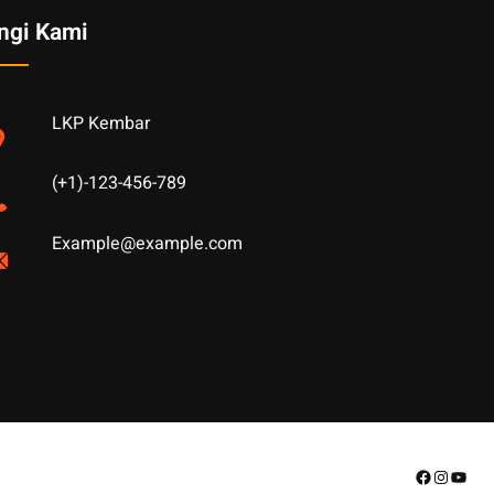
ngi Kami
LKP Kembar
(+1)-123-456-789
Example@example.com
Facebook
Instagr
YouT