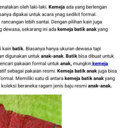
nalakan oleh laki-laki.
Kemeja
ada yang berlengan
sanya dipakai untuk acara ynag sedikit formal.
rancangan lebih santai. Dengan pilihan kain juga
g dewasa, sekarang ini ada
kemeja batik anak
yang
i kain
batik.
Biasanya hanya ukuran dewasa tapi
an digunakan untuk
anak-anak
.
Batik
bisa dibuat untuk
encari pakaian formal untuk
anak,
mungkin
kemeja
natif sebagai pakaian resmi.
Kemeja batik anak
juga bisa
formal. Memiliki satu di antara
kemeja batik anak
yang
 koleksi beraneka ragam jenis baju resmi
anak-anak.