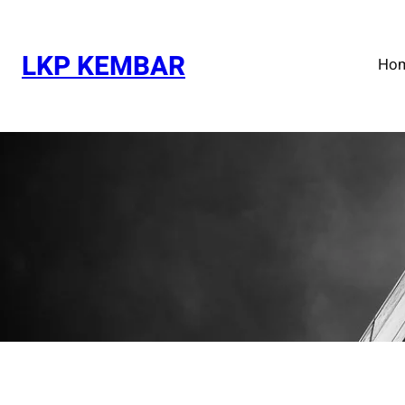
Skip
to
content
LKP KEMBAR
Ho