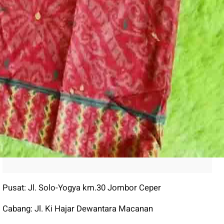
Buku
Entrepreneur
Kerjasama
Promo
Review
RPL
Tutorial IT
Uncategorized
LKP Kembar
Pusat: Jl. Solo-Yogya km.30 Jombor Ceper
Cabang: Jl. Ki Hajar Dewantara Macanan