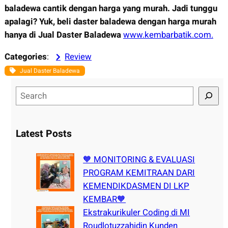
baladewa cantik dengan harga yang murah. Jadi tunggu
apalagi? Yuk, beli daster baladewa dengan harga murah
hanya di Jual Daster Baladewa
www.kembarbatik.com.
Categories
:
Review
Jual Daster Baladewa
S
e
a
r
Latest Posts
c
h
🧡 MONITORING & EVALUASI
PROGRAM KEMITRAAN DARI
KEMENDIKDASMEN DI LKP
KEMBAR🧡
Ekstrakurikuler Coding di MI
Roudlotuzzahidin Kunden