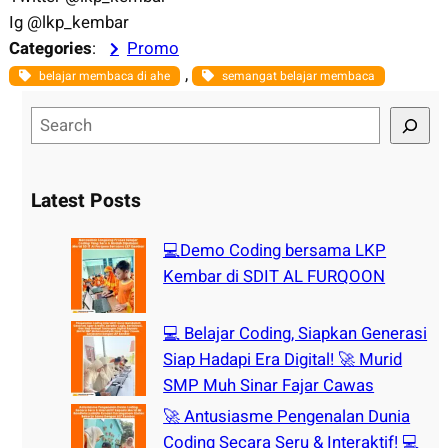
Ig @lkp_kembar
Categories
:
Promo
, 
belajar membaca di ahe
semangat belajar membaca
S
e
a
r
Latest Posts
c
h
💻Demo Coding bersama LKP
Kembar di SDIT AL FURQOON
💻 Belajar Coding, Siapkan Generasi
Siap Hadapi Era Digital! 🚀 Murid
SMP Muh Sinar Fajar Cawas
🚀 Antusiasme Pengenalan Dunia
Coding Secara Seru & Interaktif! 💻