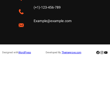
(+1)-123-456-789
Example@example.com
Facebo
Insta
Yo
Designed with
WordPress
Developed By
Themegrove.com