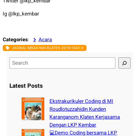
Twitter @lkp_kembar
Ig @lkp_kembar
Categories
:
Acara
JADWAL IMSAKIYAH KLATEN 2019/1440 H
S
e
a
r
Latest Posts
c
h
Ekstrakurikuler Coding di MI
Roudlotuzzahidin Kunden
Karanganom Klaten Kerjasama
Dengan LKP Kembar
💻Demo Coding bersama LKP