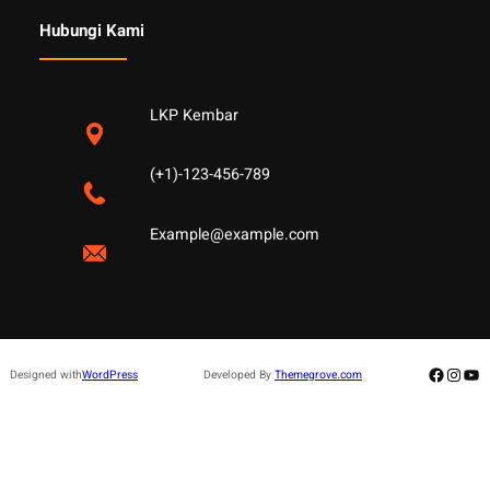
Hubungi Kami
LKP Kembar
(+1)-123-456-789
Example@example.com
Facebo
Insta
Yo
Designed with
WordPress
Developed By
Themegrove.com