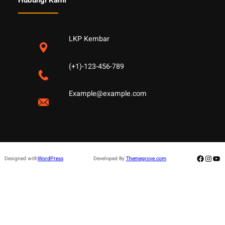
Hubungi Kami
LKP Kembar
(+1)-123-456-789
Example@example.com
Facebo
Insta
Yo
Designed with
WordPress
Developed By
Themegrove.com