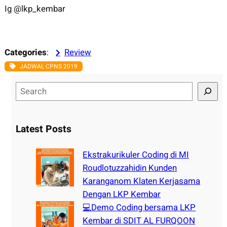
Ig @lkp_kembar
Categories
:
Review
JADWAL CPNS 2019
S
e
a
r
Latest Posts
c
h
Ekstrakurikuler Coding di MI
Roudlotuzzahidin Kunden
Karanganom Klaten Kerjasama
Dengan LKP Kembar
💻Demo Coding bersama LKP
Kembar di SDIT AL FURQOON