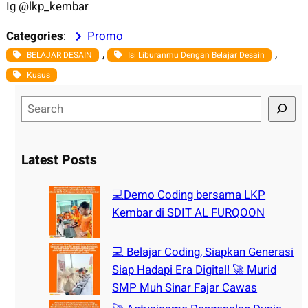
Ig @lkp_kembar
Categories
:
Promo
, 
, 
BELAJAR DESAIN
Isi Liburanmu Dengan Belajar Desain
Kusus
S
e
a
r
Latest Posts
c
h
💻Demo Coding bersama LKP
Kembar di SDIT AL FURQOON
💻 Belajar Coding, Siapkan Generasi
Siap Hadapi Era Digital! 🚀 Murid
SMP Muh Sinar Fajar Cawas