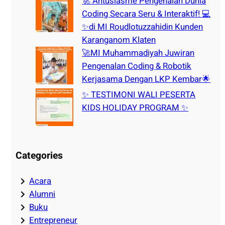
🚀 Antusiasme Pengenalan Dunia
Coding Secara Seru & Interaktif! 💻
✨di MI Roudlotuzzahidin Kunden
Karanganom Klaten
🚀MI Muhammadiyah Juwiran
Pengenalan Coding & Robotik
Kerjasama Dengan LKP Kembar🌟
✨ TESTIMONI WALI PESERTA
KIDS HOLIDAY PROGRAM ✨
Categories
Acara
Alumni
Buku
Entrepreneur