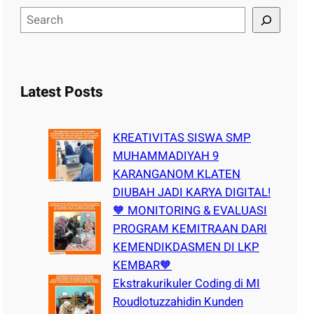
S
e
a
r
c
Latest Posts
h
KREATIVITAS SISWA SMP
MUHAMMADIYAH 9
KARANGANOM KLATEN
DIUBAH JADI KARYA DIGITAL!
🧡 MONITORING & EVALUASI
PROGRAM KEMITRAAN DARI
KEMENDIKDASMEN DI LKP
KEMBAR🧡
Ekstrakurikuler Coding di MI
Roudlotuzzahidin Kunden