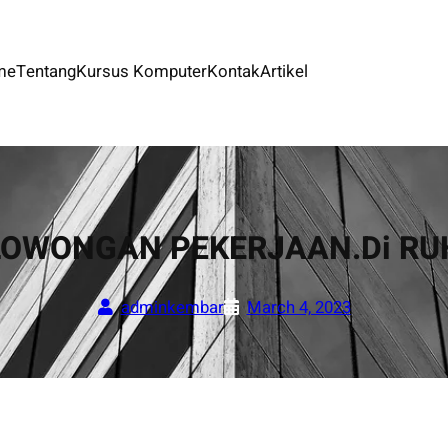
me
Tentang
Kursus Komputer
Kontak
Artikel
LOWONGAN PEKERJAAN.Di R
adminkembar
March 4, 2023