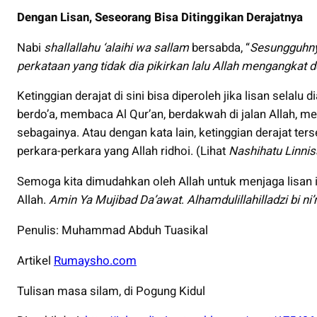
Dengan Lisan, Seseorang Bisa Ditinggikan Derajatnya
Nabi
shallallahu ‘alaihi wa sallam
bersabda, “
Sesungguhny
perkataan yang tidak dia pikirkan lalu Allah mengangkat 
Ketinggian derajat di sini bisa diperoleh jika lisan selal
berdo’a, membaca Al Qur’an, berdakwah di jalan Allah, men
sebagainya. Atau dengan kata lain, ketinggian derajat te
perkara-perkara yang Allah ridhoi. (Lihat
Nashihatu Linnis
Semoga kita dimudahkan oleh Allah untuk menjaga lisan i
Allah.
Amin Ya Mujibad Da’awat
.
Alhamdulillahilladzi bi n
Penulis: Muhammad Abduh Tuasikal
Artikel
Rumaysho.com
Tulisan masa silam, di Pogung Kidul