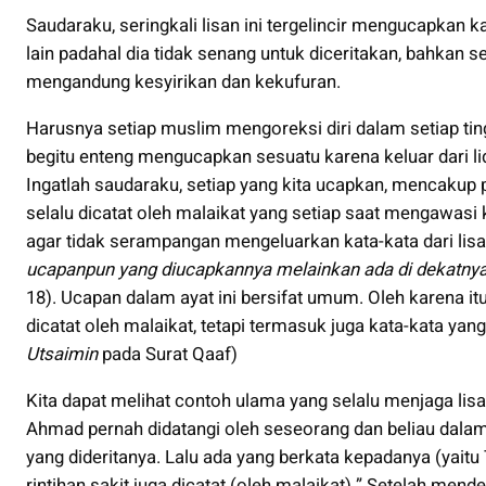
Saudaraku, seringkali lisan ini tergelincir mengucapkan 
lain padahal dia tidak senang untuk diceritakan, bahkan s
mengandung kesyirikan dan kekufuran.
Harusnya setiap muslim mengoreksi diri dalam setiap tin
begitu enteng mengucapkan sesuatu karena keluar dari lid
Ingatlah saudaraku, setiap yang kita ucapkan, mencakup p
selalu dicatat oleh malaikat yang setiap saat mengawasi 
agar tidak serampangan mengeluarkan kata-kata dari lisan
ucapanpun
yang diucapkannya melainkan ada di dekatnya
18). Ucapan dalam ayat ini bersifat umum. Oleh karena it
dicatat oleh malaikat, tetapi termasuk juga kata-kata yang
Utsaimin
pada Surat Qaaf)
Kita dapat melihat contoh ulama yang selalu menjaga li
Ahmad pernah didatangi oleh seseorang dan beliau dalam
yang dideritanya. Lalu ada yang berkata kepadanya (yaitu
rintihan sakit juga dicatat (oleh malaikat).” Setelah me