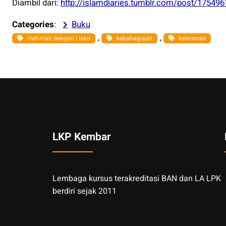
Diambil dari:
http://islamdiaries.tumblr.com/post/175496
Categories
:
Buku
, 
, 
Hati-Hati dengan Lisan
kebahagiaan
keimanan
LKP Kembar
Lembaga kursus terakreditasi BAN dan LA LPK
berdiri sejak 2011