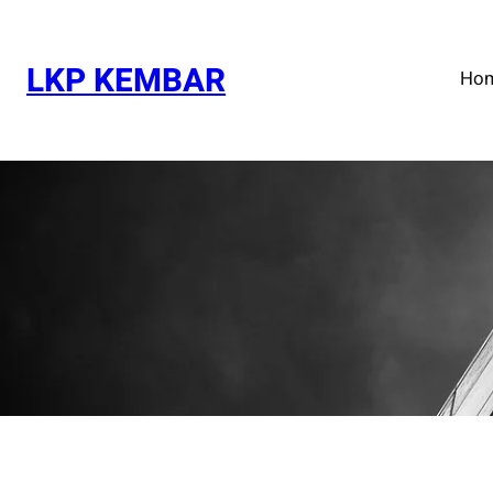
Skip
to
content
LKP KEMBAR
Ho