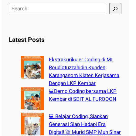
S
e
a
r
c
Latest Posts
h
Ekstrakurikuler Coding di MI
Roudlotuzzahidin Kunden
Karanganom Klaten Kerjasama
Dengan LKP Kembar
💻Demo Coding bersama LKP
Kembar di SDIT AL FURQOON
💻 Belajar Coding, Siapkan
Generasi Siap Hadapi Era
Digital! 🚀 Murid SMP Muh Sinar