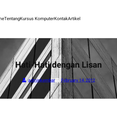
me
Tentang
Kursus Komputer
Kontak
Artikel
Hati-Hati dengan Lisan
adminkembar
February 14, 2012