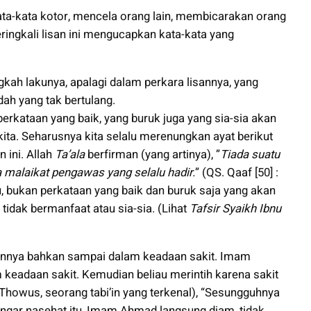
kata-kata kotor, mencela orang lain, membicarakan orang
eringkali lisan ini mengucapkan kata-kata yang
gkah lakunya, apalagi dalam perkara lisannya, yang
ah yang tak bertulang.
erkataan yang baik, yang buruk juga yang sia-sia akan
kita. Seharusnya kita selalu merenungkan ayat berikut
 ini. Allah
Ta’ala
berfirman (yang artinya), ”
Tiada suatu
 malaikat pengawas yang selalu hadir.
” (QS. Qaaf [50] :
u, bukan perkataan yang baik dan buruk saja yang akan
 tidak bermanfaat atau sia-sia. (Lihat
Tafsir Syaikh Ibnu
sannya bahkan sampai dalam keadaan sakit. Imam
 keadaan sakit. Kemudian beliau merintih karena sakit
 Thowus, seorang tabi’in yang terkenal), “Sesungguhnya
ndengar nasehat itu, Imam Ahmad langsung diam, tidak