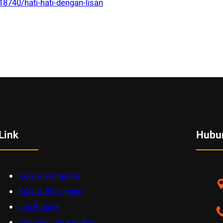
18740/hati-hati-dengan-lisan
Link
Hubu
Kursus Komputer
Kursus Bhs Inggris
Les Robotik
Tentang LKP Kembar