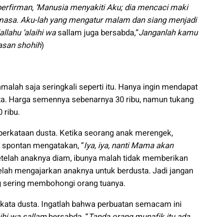
 berfirman, ‘Manusia menyakiti Aku; dia mencaci maki
 masa. Aku-lah yang mengatur malam dan siang menjadi
allahu ‘alaihi wa
sallam juga bersabda,”
Janganlah kamu
asan shohih
)
’amalah saja seringkali seperti itu. Hanya ingin mendapat
ta. Harga semennya sebenarnya 30 ribu, namun tukang
 ribu.
 perkataan dusta. Ketika seorang anak merengek,
 spontan mengatakan, “
Iya, iya, nanti Mama akan
etelah anaknya diam, ibunya malah tidak memberikan
 telah mengajarkan anaknya untuk berdusta. Jadi jangan
g sering membohongi orang tuanya.
kata dusta. Ingatlah bahwa perbuatan semacam ini
aihi wa sallam
bersabda, “
Tanda orang munafik itu ada