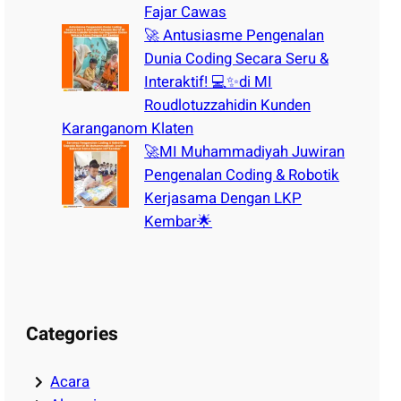
Fajar Cawas
🚀 Antusiasme Pengenalan
Dunia Coding Secara Seru &
Interaktif! 💻✨di MI
Roudlotuzzahidin Kunden
Karanganom Klaten
🚀MI Muhammadiyah Juwiran
Pengenalan Coding & Robotik
Kerjasama Dengan LKP
Kembar🌟
Categories
Acara