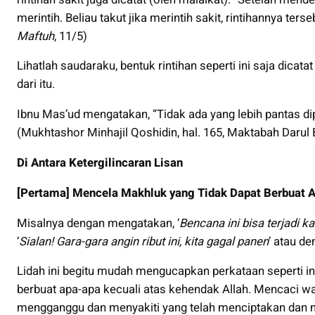
merintih. Beliau takut jika merintih sakit, rintihannya ters
Maftuh
, 11/5)
Lihatlah saudaraku, bentuk rintihan seperti ini saja dicatat
dari itu.
Ibnu Mas’ud mengatakan, “Tidak ada yang lebih pantas di
(Mukhtashor Minhajil Qoshidin, hal. 165, Maktabah Darul
Di Antara Ketergilincaran Lisan
[Pertama] Mencela Makhluk yang Tidak Dapat Berbuat 
Misalnya dengan mengatakan, ‘
Bencana ini bisa terjadi k
‘
Sialan!
Gara-gara angin ribut ini, kita gagal panen
’ atau d
Lidah ini begitu mudah mengucapkan perkataan seperti in
berbuat apa-apa kecuali atas kehendak Allah. Mencaci wak
mengganggu dan menyakiti yang telah menciptakan dan 