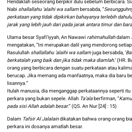
Hendaklah seseorang berpikir dulu sebelum berbicara. Sia
Nabi
shallallahu ‘alaihi wa sallam
bersabda, “
Sesungguhny
perkataan yang tidak dipikirkan bahayanya terlebih dah
jarak yang lebih jauh dari pada jarak antara timur dan bara
Ulama besar Syafi’iyyah, An Nawawi
rahimahullah
dalam
mengatakan, ”Ini merupakan dalil yang mendorong setiap
Rasulullah
shallallahu ‘alaihi wa sallam
juga bersabda, ‘
Ba
berkatalah yang baik dan jika tidak maka diamlah.
’ (HR. 
orang yang berbicara dengan suatu perkataan atau kali
berucap. Jika memang ada manfaatnya, maka dia baru ber
lisannya.”
Itulah manusia, dia menganggap perkataannya seperti itu t
perkara yang bukan sepele. Allah
Ta’ala
berfirman, “
Kamu 
pada sisi Allah adalah besar.
” (QS. An Nur [24] : 15)
Dalam
Tafsir Al Jalalain
dikatakan bahwa orang-orang bias
perkara ini dosanya amatlah besar.