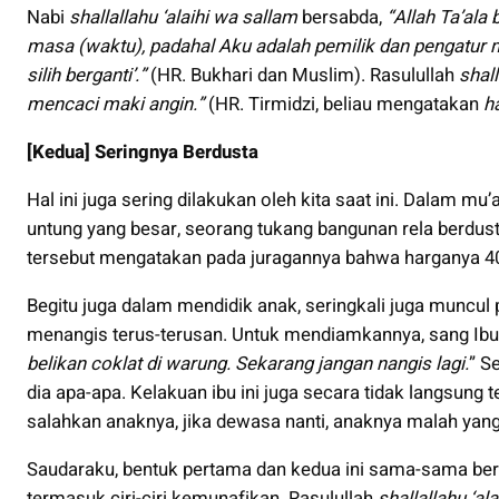
Nabi
shallallahu ‘alaihi wa sallam
bersabda,
“Allah Ta’ala
masa (waktu), padahal Aku adalah pemilik dan pengatur
silih berganti
’
.”
(HR. Bukhari dan Muslim). Rasulullah
shall
mencaci maki angin.”
(HR. Tirmidzi, beliau mengatakan
h
[Kedua] Seringnya Berdusta
Hal ini juga sering dilakukan oleh kita saat ini. Dalam mu
untung yang besar, seorang tukang bangunan rela berdus
tersebut mengatakan pada juragannya bahwa harganya 40
Begitu juga dalam mendidik anak, seringkali juga muncul
menangis terus-terusan. Untuk mendiamkannya, sang Ibu
belikan coklat di warung. Sekarang jangan nangis lagi.
” S
dia apa-apa. Kelakuan ibu ini juga secara tidak langsung
salahkan anaknya, jika dewasa nanti, anaknya malah yan
Saudaraku, bentuk pertama dan kedua ini sama-sama ber
termasuk ciri-ciri kemunafikan. Rasulullah
shallallahu ‘al