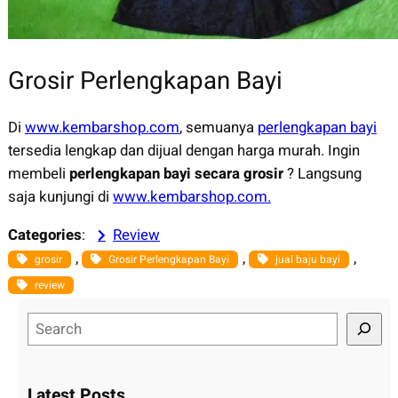
Grosir Perlengkapan Bayi
Di
www.kembarshop.com
, semuanya
perlengkapan bayi
tersedia lengkap dan dijual dengan harga murah. Ingin
membeli
perlengkapan bayi secara grosir
? Langsung
saja kunjungi di
www.kembarshop.com.
Categories
:
Review
, 
, 
, 
grosir
Grosir Perlengkapan Bayi
jual baju bayi
review
S
e
a
r
Latest Posts