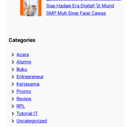
Siap Hadapi Era Digital! 🚀 Murid
SMP Muh Sinar Fajar Cawas
Categories
Acara
Alumni
Buku
Entrepreneur
Kerjasama
Promo
Review
RPL
Tutorial IT
Uncategorized