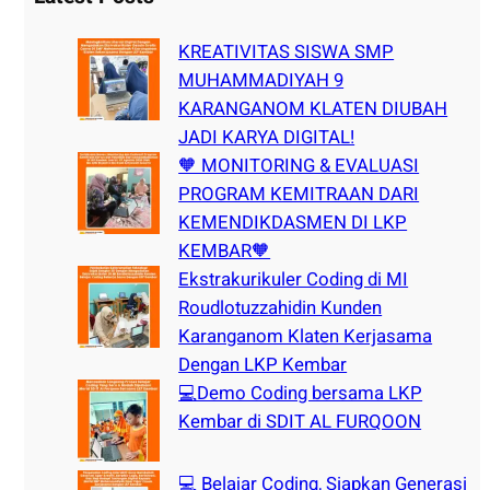
c
h
KREATIVITAS SISWA SMP
MUHAMMADIYAH 9
KARANGANOM KLATEN DIUBAH
JADI KARYA DIGITAL!
🧡 MONITORING & EVALUASI
PROGRAM KEMITRAAN DARI
KEMENDIKDASMEN DI LKP
KEMBAR🧡
Ekstrakurikuler Coding di MI
Roudlotuzzahidin Kunden
Karanganom Klaten Kerjasama
Dengan LKP Kembar
💻Demo Coding bersama LKP
Kembar di SDIT AL FURQOON
💻 Belajar Coding, Siapkan Generasi