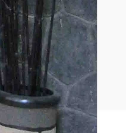
Alumni
Buku
Entrepreneur
Kerjasama
Promo
Review
RPL
Tutorial IT
Uncategorized
LKP Kembar
Pusat: Jl. Solo-Yogya km.30 Jombor Ceper
Cabang: Jl. Ki Hajar Dewantara Macanan