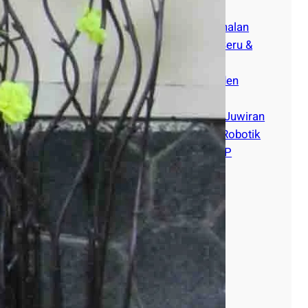
Fajar Cawas
🚀 Antusiasme Pengenalan
Dunia Coding Secara Seru &
Interaktif! 💻✨di MI
Roudlotuzzahidin Kunden
Karanganom Klaten
🚀MI Muhammadiyah Juwiran
Pengenalan Coding & Robotik
Kerjasama Dengan LKP
Kembar🌟
Categories
Acara