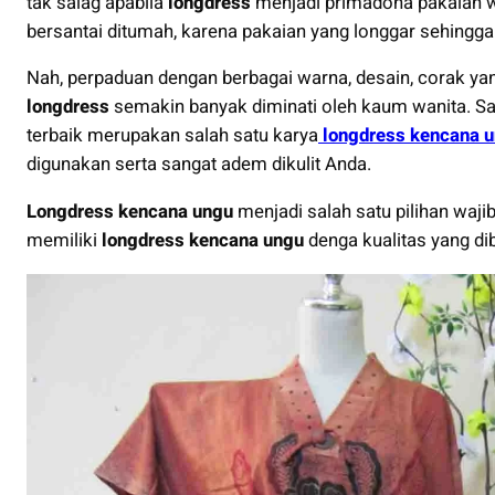
tak salag apabila
longdress
menjadi primadona pakaian wa
bersantai ditumah, karena pakaian yang longgar sehin
Nah, perpaduan dengan berbagai warna, desain, corak ya
longdress
semakin banyak diminati oleh kaum wanita. Sa
terbaik merupakan salah satu karya
longdress kencana 
digunakan serta sangat adem dikulit Anda.
Longdress kencana ungu
menjadi salah satu pilihan waj
memiliki
longdress kencana ungu
denga kualitas yang di