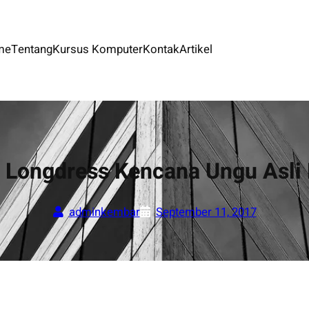
me
Tentang
Kursus Komputer
Kontak
Artikel
r Longdress Kencana Ungu Asli
adminkembar
September 11, 2017