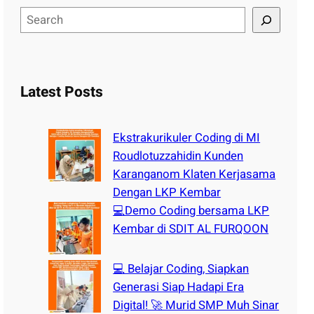
S
e
a
r
c
Latest Posts
h
Ekstrakurikuler Coding di MI
Roudlotuzzahidin Kunden
Karanganom Klaten Kerjasama
Dengan LKP Kembar
💻Demo Coding bersama LKP
Kembar di SDIT AL FURQOON
💻 Belajar Coding, Siapkan
Generasi Siap Hadapi Era
Digital! 🚀 Murid SMP Muh Sinar