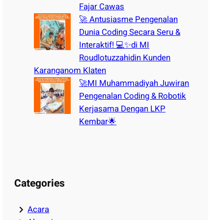
Fajar Cawas
🚀 Antusiasme Pengenalan
Dunia Coding Secara Seru &
Interaktif! 💻✨di MI
Roudlotuzzahidin Kunden
Karanganom Klaten
🚀MI Muhammadiyah Juwiran
Pengenalan Coding & Robotik
Kerjasama Dengan LKP
Kembar🌟
Categories
Acara