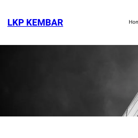
Skip
to
content
LKP KEMBAR
Ho