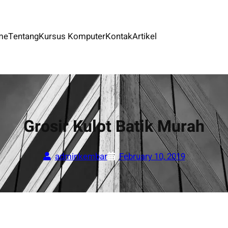
me
Tentang
Kursus Komputer
Kontak
Artikel
Grosir Kulot Batik Murah
adminkembar
February 10, 2019