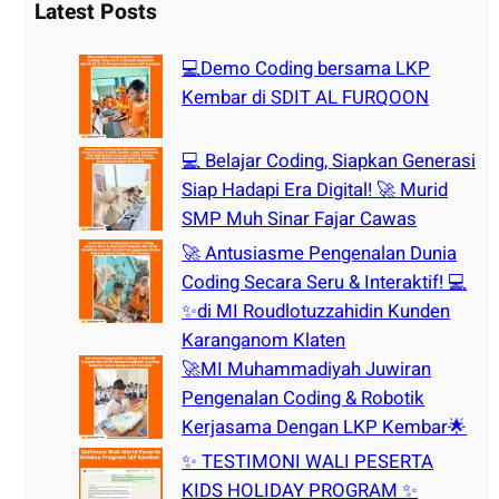
r
Latest Posts
c
h
💻Demo Coding bersama LKP
Kembar di SDIT AL FURQOON
💻 Belajar Coding, Siapkan Generasi
Siap Hadapi Era Digital! 🚀 Murid
SMP Muh Sinar Fajar Cawas
🚀 Antusiasme Pengenalan Dunia
Coding Secara Seru & Interaktif! 💻
✨di MI Roudlotuzzahidin Kunden
Karanganom Klaten
🚀MI Muhammadiyah Juwiran
Pengenalan Coding & Robotik
Kerjasama Dengan LKP Kembar🌟
✨ TESTIMONI WALI PESERTA
KIDS HOLIDAY PROGRAM ✨