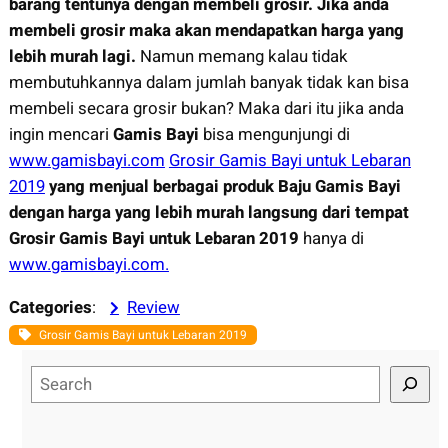
barang tentunya dengan membeli grosir. Jika anda
membeli grosir maka akan mendapatkan harga yang
lebih murah lagi.
Namun memang kalau tidak
membutuhkannya dalam jumlah banyak tidak kan bisa
membeli secara grosir bukan? Maka dari itu jika anda
ingin mencari
Gamis Bayi
bisa mengunjungi di
www.gamisbayi.com
Grosir Gamis Bayi untuk Lebaran
2019
yang menjual berbagai produk Baju Gamis Bayi
dengan harga yang lebih murah langsung dari tempat
Grosir Gamis Bayi untuk Lebaran 2019
hanya di
www.gamisbayi.com.
Categories
:
Review
Grosir Gamis Bayi untuk Lebaran 2019
S
e
a