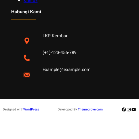
Kontak
Hubungi Kami
LKP Kembar
(+1)-123-456-789
Example@example.com
Facebo
Insta
Yo
Designed with
WordPress
Developed By
Themegrove.com