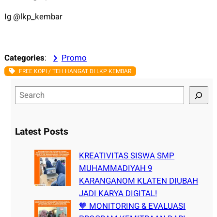
Ig @lkp_kembar
Categories
:
Promo
FREE KOPI / TEH HANGAT DI LKP KEMBAR
S
e
a
r
Latest Posts
c
h
KREATIVITAS SISWA SMP
MUHAMMADIYAH 9
KARANGANOM KLATEN DIUBAH
JADI KARYA DIGITAL!
🧡 MONITORING & EVALUASI