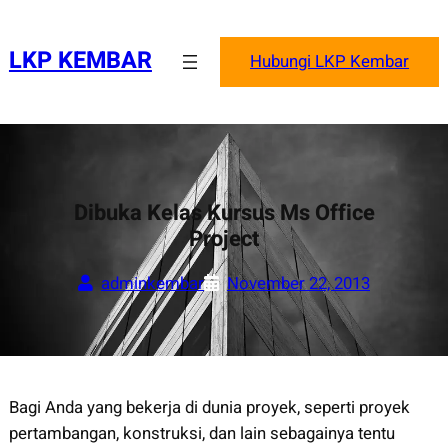
Skip
to
LKP KEMBAR
Hubungi LKP Kembar
content
Dibuka Kelas Kursus Ms Office
Project
adminkembar
November 22, 2013
Bagi Anda yang bekerja di dunia proyek, seperti proyek
pertambangan, konstruksi, dan lain sebagainya tentu