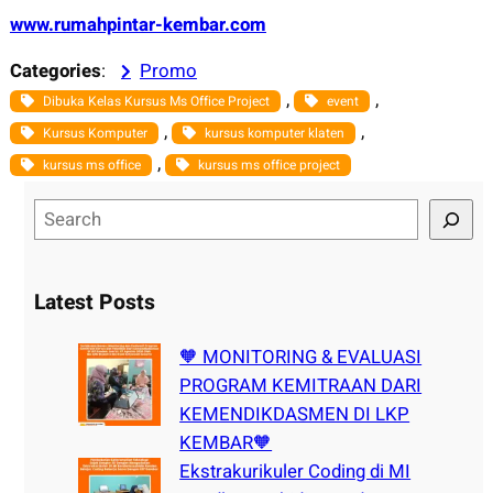
www.rumahpintar-kembar.com
Categories
:
Promo
, 
, 
Dibuka Kelas Kursus Ms Office Project
event
, 
, 
Kursus Komputer
kursus komputer klaten
, 
kursus ms office
kursus ms office project
S
e
a
r
Latest Posts
c
h
🧡 MONITORING & EVALUASI
PROGRAM KEMITRAAN DARI
KEMENDIKDASMEN DI LKP
KEMBAR🧡
Ekstrakurikuler Coding di MI