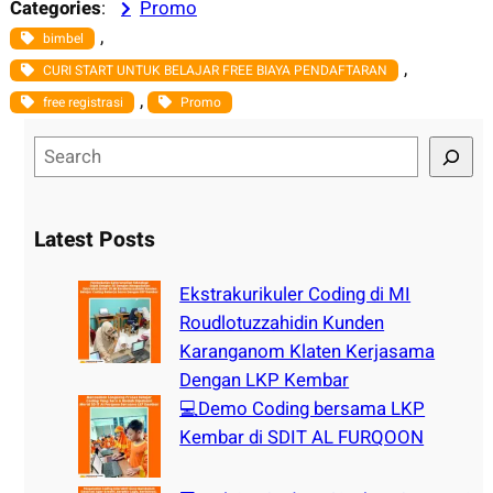
Categories
:
Promo
, 
bimbel
, 
CURI START UNTUK BELAJAR FREE BIAYA PENDAFTARAN
, 
free registrasi
Promo
S
e
a
r
Latest Posts
c
h
Ekstrakurikuler Coding di MI
Roudlotuzzahidin Kunden
Karanganom Klaten Kerjasama
Dengan LKP Kembar
💻Demo Coding bersama LKP
Kembar di SDIT AL FURQOON