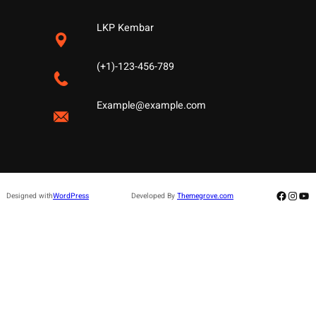
LKP Kembar
(+1)-123-456-789
Example@example.com
Facebo
Insta
Yo
Designed with
WordPress
Developed By
Themegrove.com