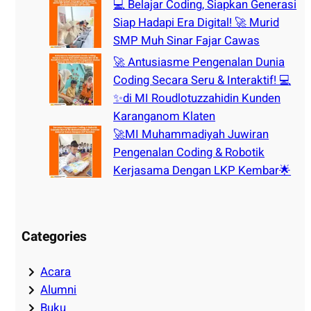
💻 Belajar Coding, Siapkan Generasi
Siap Hadapi Era Digital! 🚀 Murid
SMP Muh Sinar Fajar Cawas
🚀 Antusiasme Pengenalan Dunia
Coding Secara Seru & Interaktif! 💻
✨di MI Roudlotuzzahidin Kunden
Karanganom Klaten
🚀MI Muhammadiyah Juwiran
Pengenalan Coding & Robotik
Kerjasama Dengan LKP Kembar🌟
Categories
Acara
Alumni
Buku