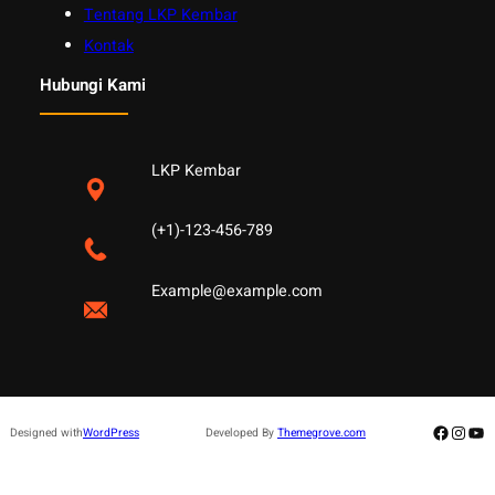
Tentang LKP Kembar
Kontak
Hubungi Kami
LKP Kembar
(+1)-123-456-789
Example@example.com
Facebo
Insta
Yo
Designed with
WordPress
Developed By
Themegrove.com