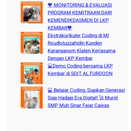
🧡 MONITORING & EVALUASI
PROGRAM KEMITRAAN DARI
KEMENDIKDASMEN DI LKP
KEMBAR🧡
Ekstrakurikuler Coding di MI
Roudlotuzzahidin Kunden
Karanganom Klaten Kerjasama
Dengan LKP Kembar
💻Demo Coding bersama LKP
Kembar di SDIT AL FURQOON
💻 Belajar Coding, Siapkan Generasi
Siap Hadapi Era Digital! 🚀 Murid
SMP Muh Sinar Fajar Cawas