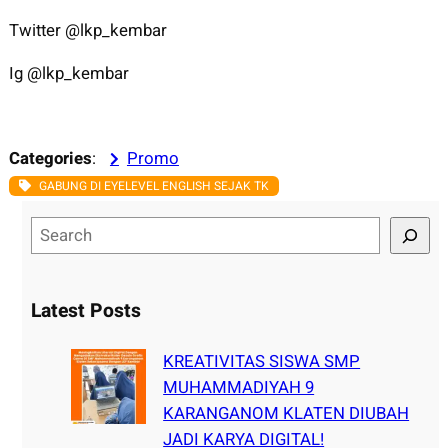
Twitter @lkp_kembar
Ig @lkp_kembar
Categories
:
Promo
GABUNG DI EYELEVEL ENGLISH SEJAK TK
S
e
a
r
Latest Posts
c
h
KREATIVITAS SISWA SMP
MUHAMMADIYAH 9
KARANGANOM KLATEN DIUBAH
JADI KARYA DIGITAL!