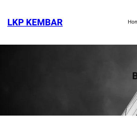
Skip
to
content
LKP KEMBAR
Ho