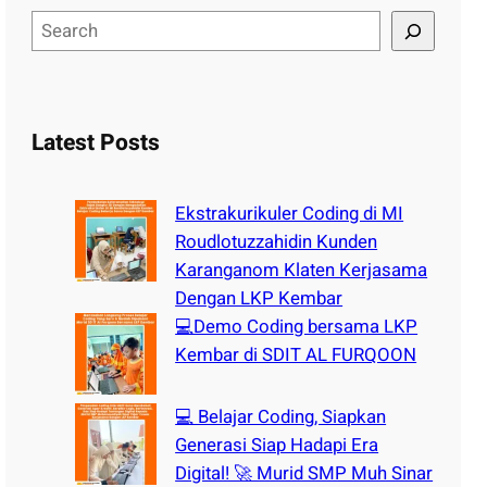
S
e
a
r
c
Latest Posts
h
Ekstrakurikuler Coding di MI
Roudlotuzzahidin Kunden
Karanganom Klaten Kerjasama
Dengan LKP Kembar
💻Demo Coding bersama LKP
Kembar di SDIT AL FURQOON
💻 Belajar Coding, Siapkan
Generasi Siap Hadapi Era
Digital! 🚀 Murid SMP Muh Sinar