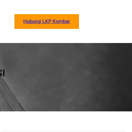
Hubungi LKP Kembar
I