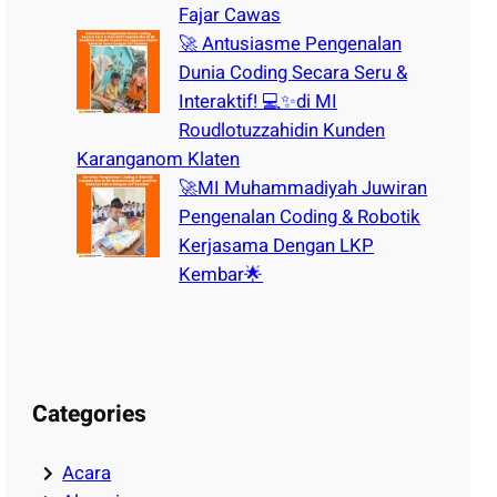
Fajar Cawas
🚀 Antusiasme Pengenalan
Dunia Coding Secara Seru &
Interaktif! 💻✨di MI
Roudlotuzzahidin Kunden
Karanganom Klaten
🚀MI Muhammadiyah Juwiran
Pengenalan Coding & Robotik
Kerjasama Dengan LKP
Kembar🌟
Categories
Acara