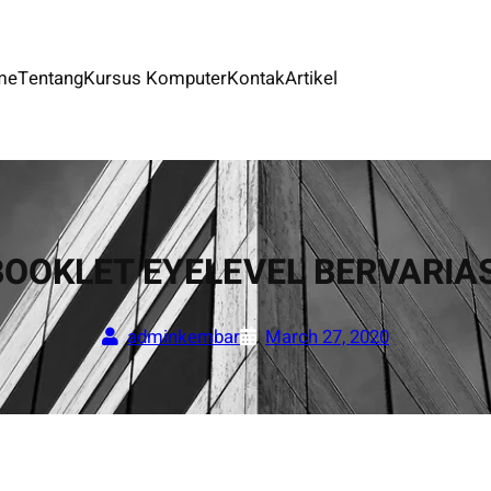
me
Tentang
Kursus Komputer
Kontak
Artikel
BOOKLET EYELEVEL BERVARIAS
adminkembar
March 27, 2020