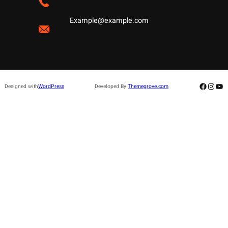
Example@example.com
Facebo
Insta
Yo
Designed with
WordPress
Developed By
Themegrove.com