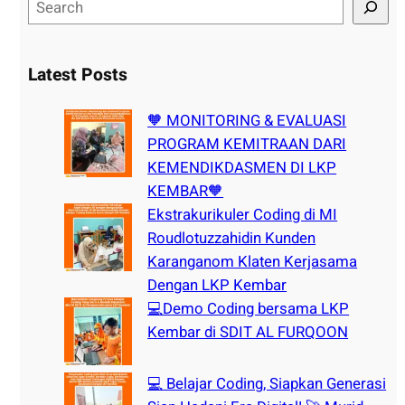
S
e
a
r
Latest Posts
c
h
🧡 MONITORING & EVALUASI
PROGRAM KEMITRAAN DARI
KEMENDIKDASMEN DI LKP
KEMBAR🧡
Ekstrakurikuler Coding di MI
Roudlotuzzahidin Kunden
Karanganom Klaten Kerjasama
Dengan LKP Kembar
💻Demo Coding bersama LKP
Kembar di SDIT AL FURQOON
💻 Belajar Coding, Siapkan Generasi