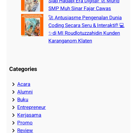
Siap Hadapi Era Digital! 🚀 Murid
SMP Muh Sinar Fajar Cawas
🚀 Antusiasme Pengenalan Dunia
Coding Secara Seru & Interaktif! 💻
✨di MI Roudlotuzzahidin Kunden
Karanganom Klaten
Categories
Acara
Alumni
Buku
Entrepreneur
Kerjasama
Promo
Review