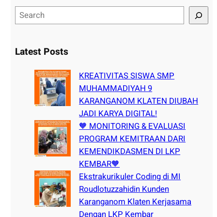
S
e
a
r
Latest Posts
c
h
KREATIVITAS SISWA SMP
MUHAMMADIYAH 9
KARANGANOM KLATEN DIUBAH
JADI KARYA DIGITAL!
🧡 MONITORING & EVALUASI
PROGRAM KEMITRAAN DARI
KEMENDIKDASMEN DI LKP
KEMBAR🧡
Ekstrakurikuler Coding di MI
Roudlotuzzahidin Kunden
Karanganom Klaten Kerjasama
Dengan LKP Kembar