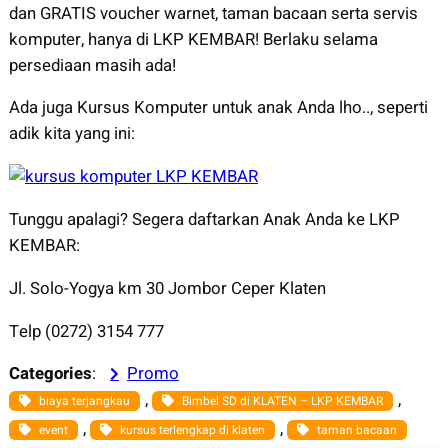
dan GRATIS voucher warnet, taman bacaan serta servis
komputer, hanya di LKP KEMBAR! Berlaku selama
persediaan masih ada!
Ada juga Kursus Komputer untuk anak Anda lho.., seperti
adik kita yang ini:
Tunggu apalagi? Segera daftarkan Anak Anda ke LKP
KEMBAR:
Jl. Solo-Yogya km 30 Jombor Ceper Klaten
Telp (0272) 3154 777
Categories
:
Promo
, 
, 
biaya terjangkau
Bimbel SD di KLATEN – LKP KEMBAR
, 
, 
event
kursus terlengkap di klaten
taman bacaan