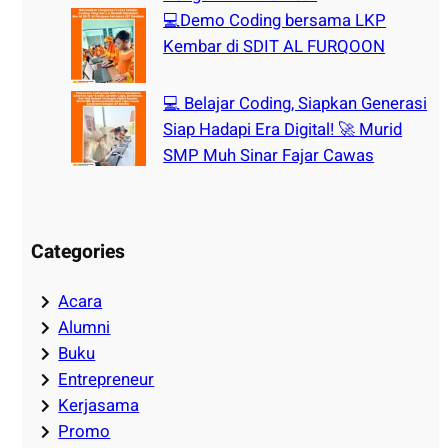
💻Demo Coding bersama LKP
Kembar di SDIT AL FURQOON
💻 Belajar Coding, Siapkan Generasi
Siap Hadapi Era Digital! 🚀 Murid
SMP Muh Sinar Fajar Cawas
Categories
Acara
Alumni
Buku
Entrepreneur
Kerjasama
Promo