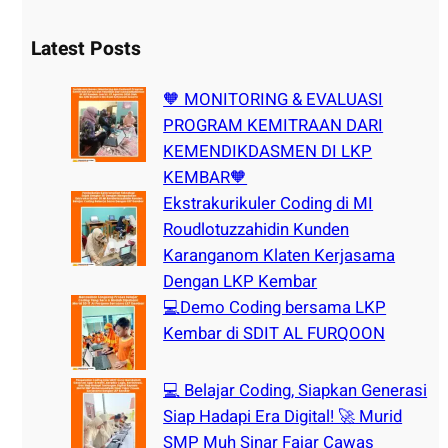
a
r
Latest Posts
c
h
🧡 MONITORING & EVALUASI
PROGRAM KEMITRAAN DARI
KEMENDIKDASMEN DI LKP
KEMBAR🧡
Ekstrakurikuler Coding di MI
Roudlotuzzahidin Kunden
Karanganom Klaten Kerjasama
Dengan LKP Kembar
💻Demo Coding bersama LKP
Kembar di SDIT AL FURQOON
💻 Belajar Coding, Siapkan Generasi
Siap Hadapi Era Digital! 🚀 Murid
SMP Muh Sinar Fajar Cawas