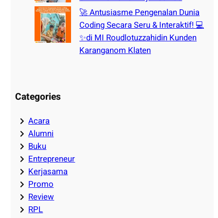
🚀 Antusiasme Pengenalan Dunia
Coding Secara Seru & Interaktif! 💻
✨di MI Roudlotuzzahidin Kunden
Karanganom Klaten
Categories
Acara
Alumni
Buku
Entrepreneur
Kerjasama
Promo
Review
RPL