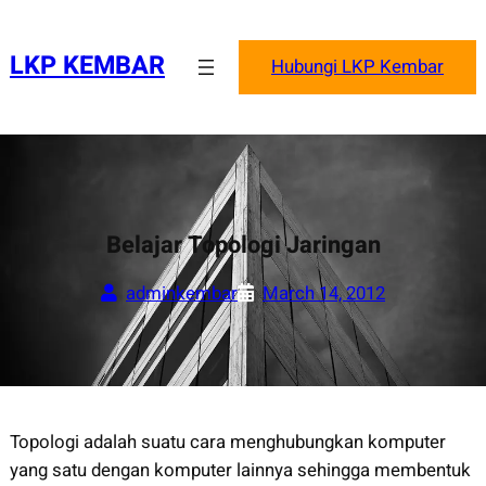
Skip
to
LKP KEMBAR
Hubungi LKP Kembar
content
Belajar Topologi Jaringan
adminkembar
March 14, 2012
Topologi adalah suatu cara menghubungkan komputer
yang satu dengan komputer lainnya sehingga membentuk