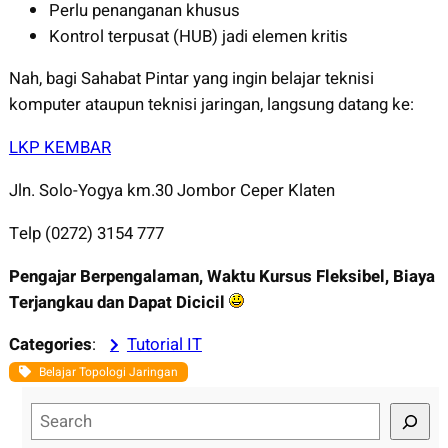
Perlu penanganan khusus
Kontrol terpusat (HUB) jadi elemen kritis
Nah, bagi Sahabat Pintar yang ingin belajar teknisi
komputer ataupun teknisi jaringan, langsung datang ke:
LKP KEMBAR
Jln. Solo-Yogya km.30 Jombor Ceper Klaten
Telp (0272) 3154 777
Pengajar Berpengalaman, Waktu Kursus Fleksibel, Biaya
Terjangkau dan Dapat Dicicil
Categories
:
Tutorial IT
Belajar Topologi Jaringan
S
e