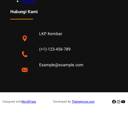
Kontak
Hubungi Kami
LKP Kembar
(+1)-123-456-789
Example@example.com
Facebo
Insta
Yo
Designed with
WordPress
Developed By
Themegrove.com