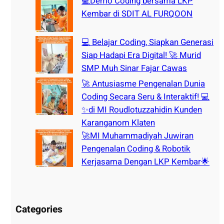
💻Demo Coding bersama LKP
Kembar di SDIT AL FURQOON
💻 Belajar Coding, Siapkan Generasi
Siap Hadapi Era Digital! 🚀 Murid
SMP Muh Sinar Fajar Cawas
🚀 Antusiasme Pengenalan Dunia
Coding Secara Seru & Interaktif! 💻
✨di MI Roudlotuzzahidin Kunden
Karanganom Klaten
🚀MI Muhammadiyah Juwiran
Pengenalan Coding & Robotik
Kerjasama Dengan LKP Kembar🌟
Categories