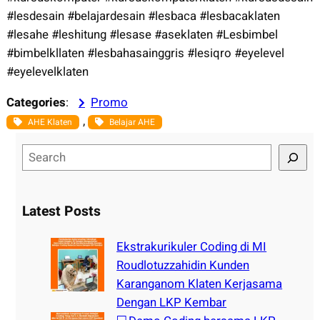
#lesdesain #belajardesain #lesbaca #lesbacaklaten
#lesahe #leshitung #lesase #aseklaten #Lesbimbel
#bimbelkllaten #lesbahasainggris #lesiqro #eyelevel
#eyelevelklaten
Categories
:
Promo
, 
AHE Klaten
Belajar AHE
S
e
a
r
Latest Posts
c
h
Ekstrakurikuler Coding di MI
Roudlotuzzahidin Kunden
Karanganom Klaten Kerjasama
Dengan LKP Kembar