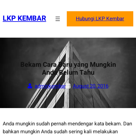
Skip
to
LKP KEMBAR
Hubungi LKP Kembar
content
Bekam Cara Baru yang Mungkin
Anda Belum Tahu
adminkembar
August 20, 2016
Anda mungkin sudah pernah mendengar kata bekam. Dan
bahkan mungkin Anda sudah sering kali melakukan