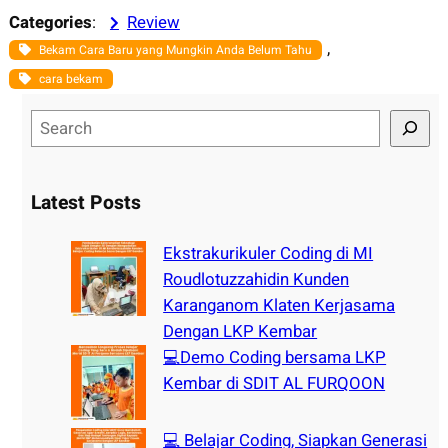
Categories
:
Review
, 
Bekam Cara Baru yang Mungkin Anda Belum Tahu
cara bekam
S
e
a
r
Latest Posts
c
h
Ekstrakurikuler Coding di MI
Roudlotuzzahidin Kunden
Karanganom Klaten Kerjasama
Dengan LKP Kembar
💻Demo Coding bersama LKP
Kembar di SDIT AL FURQOON
💻 Belajar Coding, Siapkan Generasi