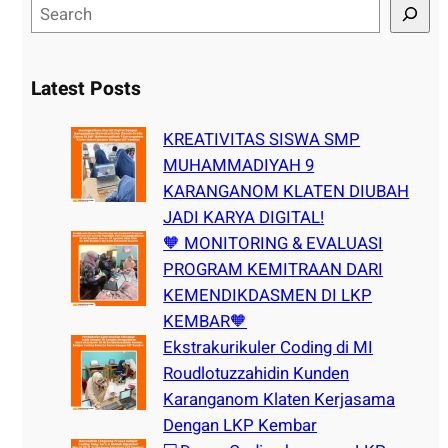
S
e
a
r
Latest Posts
c
h
KREATIVITAS SISWA SMP
MUHAMMADIYAH 9
KARANGANOM KLATEN DIUBAH
JADI KARYA DIGITAL!
🧡 MONITORING & EVALUASI
PROGRAM KEMITRAAN DARI
KEMENDIKDASMEN DI LKP
KEMBAR🧡
Ekstrakurikuler Coding di MI
Roudlotuzzahidin Kunden
Karanganom Klaten Kerjasama
Dengan LKP Kembar