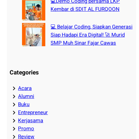
💻Demo Coding bersama LKP
Kembar di SDIT AL FURQOON
💻 Belajar Coding, Siapkan Generasi
Siap Hadapi Era Digital! 🚀 Murid
SMP Muh Sinar Fajar Cawas
Categories
Acara
Alumni
Buku
Entrepreneur
Kerjasama
Promo
Review