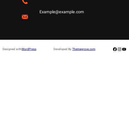
Example@example.com
Facebo
Insta
Yo
Designed with
WordPress
Developed By
Themegrove.com