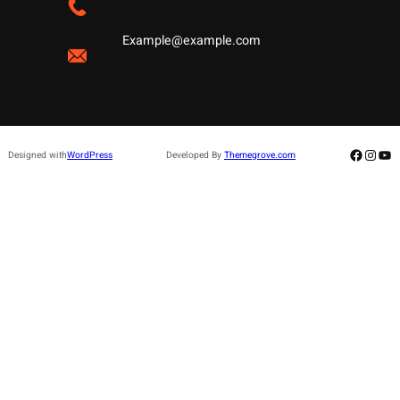
Example@example.com
Facebo
Insta
Yo
Designed with
WordPress
Developed By
Themegrove.com