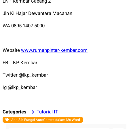
LKP Kembar Cabang 2
Jln Ki Hajar Dewantara Macanan
WA 0895 1407 5000
Website
www.rumahpintar-kembar.com
FB LKP Kembar
Twitter @lkp_kembar
Ig @lkp_kembar
Categories
:
Tutorial IT
Apa Sih Fungsi AutoCorrect dalam Ms Word