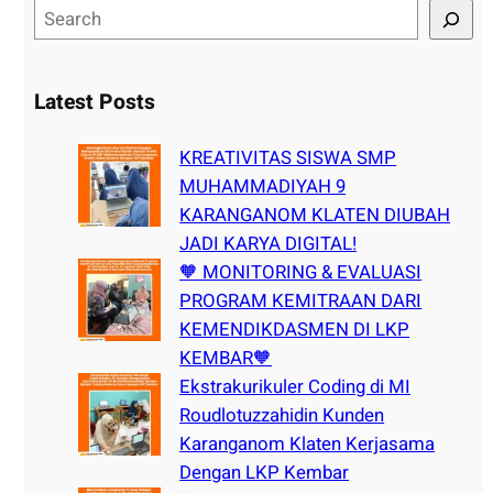
S
e
a
r
Latest Posts
c
h
KREATIVITAS SISWA SMP
MUHAMMADIYAH 9
KARANGANOM KLATEN DIUBAH
JADI KARYA DIGITAL!
🧡 MONITORING & EVALUASI
PROGRAM KEMITRAAN DARI
KEMENDIKDASMEN DI LKP
KEMBAR🧡
Ekstrakurikuler Coding di MI
Roudlotuzzahidin Kunden
Karanganom Klaten Kerjasama
Dengan LKP Kembar