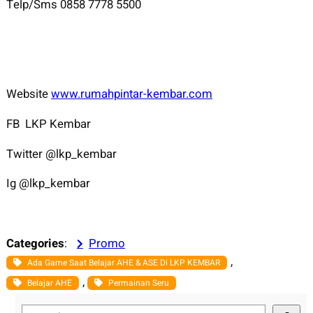
Telp/Sms 0858 7778 5500
Website
www.rumahpintar-kembar.com
FB LKP Kembar
Twitter @lkp_kembar
Ig @lkp_kembar
Categories
:
Promo
, 
Ada Game Saat Belajar AHE & ASE Di LKP KEMBAR
, 
Belajar AHE
Permainan Seru
S