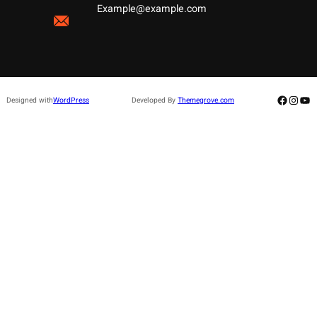
Example@example.com
Facebo
Insta
Yo
Designed with
WordPress
Developed By
Themegrove.com