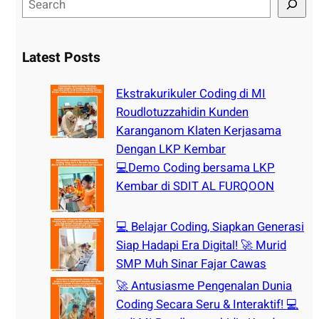
e
a
r
Latest Posts
c
h
Ekstrakurikuler Coding di MI
Roudlotuzzahidin Kunden
Karanganom Klaten Kerjasama
Dengan LKP Kembar
💻Demo Coding bersama LKP
Kembar di SDIT AL FURQOON
💻 Belajar Coding, Siapkan Generasi
Siap Hadapi Era Digital! 🚀 Murid
SMP Muh Sinar Fajar Cawas
🚀 Antusiasme Pengenalan Dunia
Coding Secara Seru & Interaktif! 💻