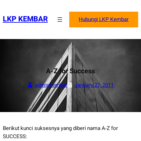
Skip
to
LKP KEMBAR
Hubungi LKP Kembar
content
A-Z for Success
adminkembar
January 27, 2011
Berikut kunci suksesnya yang diberi nama A-Z for
SUCCESS: