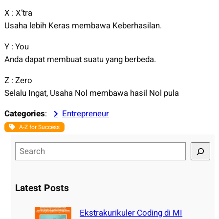
X : X’tra
Usaha lebih Keras membawa Keberhasilan.
Y : You
Anda dapat membuat suatu yang berbeda.
Z : Zero
Selalu Ingat, Usaha Nol membawa hasil Nol pula
Categories
:
Entrepreneur
A-Z for Success
S
e
a
r
Latest Posts
c
h
Ekstrakurikuler Coding di MI