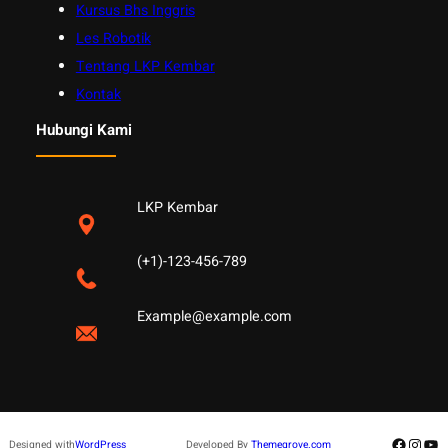
Kursus Bhs Inggris
Les Robotik
Tentang LKP Kembar
Kontak
Hubungi Kami
LKP Kembar
(+1)-123-456-789
Example@example.com
Facebo
Insta
Yo
Designed with
WordPress
Developed By
Themegrove.com