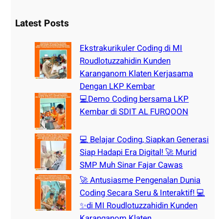
a
r
Latest Posts
c
h
Ekstrakurikuler Coding di MI
Roudlotuzzahidin Kunden
Karanganom Klaten Kerjasama
Dengan LKP Kembar
💻Demo Coding bersama LKP
Kembar di SDIT AL FURQOON
💻 Belajar Coding, Siapkan Generasi
Siap Hadapi Era Digital! 🚀 Murid
SMP Muh Sinar Fajar Cawas
🚀 Antusiasme Pengenalan Dunia
Coding Secara Seru & Interaktif! 💻
✨di MI Roudlotuzzahidin Kunden
Karanganom Klaten