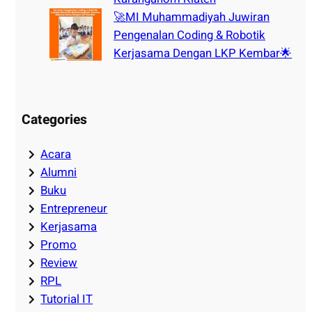
🚀MI Muhammadiyah Juwiran
Pengenalan Coding & Robotik
Kerjasama Dengan LKP Kembar🌟
Categories
Acara
Alumni
Buku
Entrepreneur
Kerjasama
Promo
Review
RPL
Tutorial IT