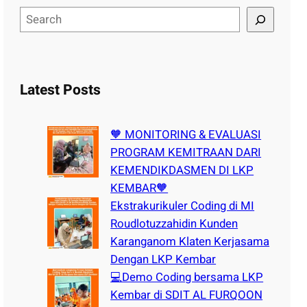
S
e
a
r
c
Latest Posts
h
🧡 MONITORING & EVALUASI
PROGRAM KEMITRAAN DARI
KEMENDIKDASMEN DI LKP
KEMBAR🧡
Ekstrakurikuler Coding di MI
Roudlotuzzahidin Kunden
Karanganom Klaten Kerjasama
Dengan LKP Kembar
💻Demo Coding bersama LKP
Kembar di SDIT AL FURQOON