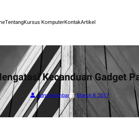
me
Tentang
Kursus Komputer
Kontak
Artikel
Mengatasi Kecanduan Gadget P
adminkembar
March 8, 2017