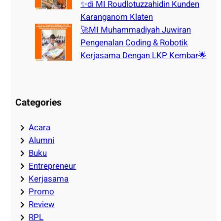
✨di MI Roudlotuzzahidin Kunden
Karanganom Klaten
🚀MI Muhammadiyah Juwiran
Pengenalan Coding & Robotik
Kerjasama Dengan LKP Kembar🌟
Categories
Acara
Alumni
Buku
Entrepreneur
Kerjasama
Promo
Review
RPL