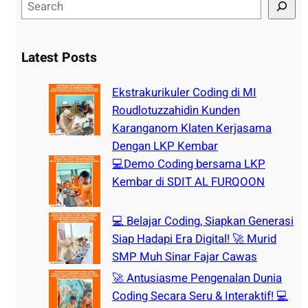
S
e
a
r
Latest Posts
c
h
Ekstrakurikuler Coding di MI
Roudlotuzzahidin Kunden
Karanganom Klaten Kerjasama
Dengan LKP Kembar
💻Demo Coding bersama LKP
Kembar di SDIT AL FURQOON
💻 Belajar Coding, Siapkan Generasi
Siap Hadapi Era Digital! 🚀 Murid
SMP Muh Sinar Fajar Cawas
🚀 Antusiasme Pengenalan Dunia
Coding Secara Seru & Interaktif! 💻