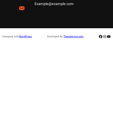
Example@example.com
Facebo
Insta
Yo
Designed with
WordPress
Developed By
Themegrove.com