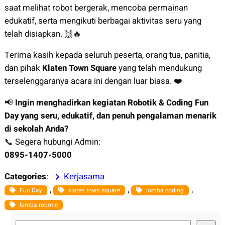
saat melihat robot bergerak, mencoba permainan
edukatif, serta mengikuti berbagai aktivitas seru yang
telah disiapkan. 🙌🔥
Terima kasih kepada seluruh peserta, orang tua, panitia,
dan pihak
Klaten Town Square
yang telah mendukung
terselenggaranya acara ini dengan luar biasa. ❤️
📢
Ingin menghadirkan kegiatan Robotik & Coding Fun
Day yang seru, edukatif, dan penuh pengalaman menarik
di sekolah Anda?
📞 Segera hubungi Admin:
0895-1407-5000
Categories
:
Kerjasama
, 
, 
, 
Fun Day
klaten town square
lomba coding
lomba robotic